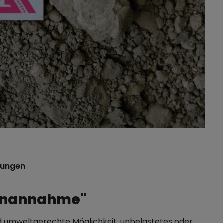
tungen
denannahme"
d umweltgerechte Möglichkeit, unbelastetes oder