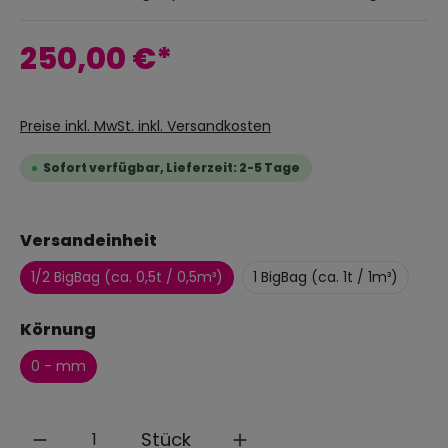
250,00 €*
Preise inkl. MwSt. inkl. Versandkosten
Sofort verfügbar, Lieferzeit: 2-5 Tage
Versandeinheit
1/2 BigBag (ca. 0,5t / 0,5m³)
1 BigBag (ca. 1t / 1m³)
Körnung
0 - mm
Anzahl
Stück