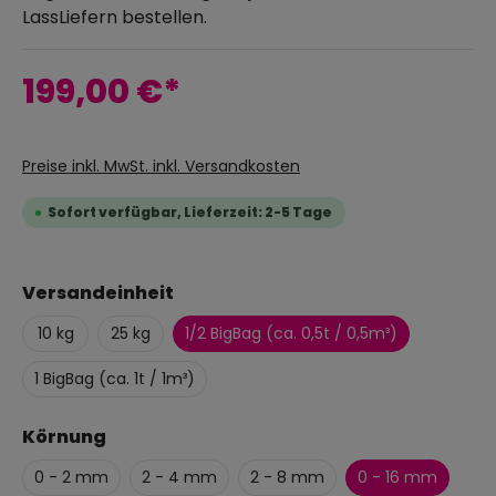
LassLiefern bestellen.
199,00 €*
Preise inkl. MwSt. inkl. Versandkosten
Sofort verfügbar, Lieferzeit: 2-5 Tage
Versandeinheit
10 kg
25 kg
1/2 BigBag (ca. 0,5t / 0,5m³)
1 BigBag (ca. 1t / 1m³)
Körnung
0 - 2 mm
2 - 4 mm
2 - 8 mm
0 - 16 mm