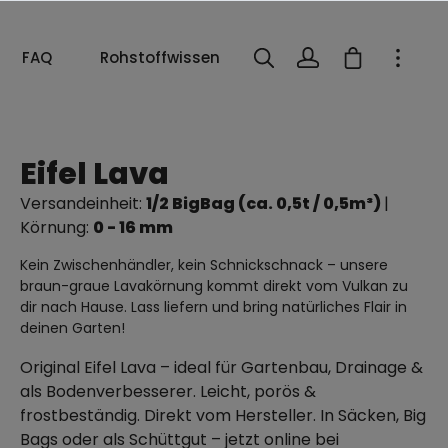
FAQ
Rohstoffwissen
Eifel Lava
Versandeinheit:
1/2 BigBag (ca. 0,5t / 0,5m³)
|
Körnung:
0 - 16 mm
Kein Zwischenhändler, kein Schnickschnack – unsere
braun-graue Lavakörnung kommt direkt vom Vulkan zu
dir nach Hause. Lass liefern und bring natürliches Flair in
deinen Garten!
Original Eifel Lava – ideal für Gartenbau, Drainage &
als Bodenverbesserer. Leicht, porös &
frostbeständig. Direkt vom Hersteller. In Säcken, Big
Bags oder als Schüttgut – jetzt online bei