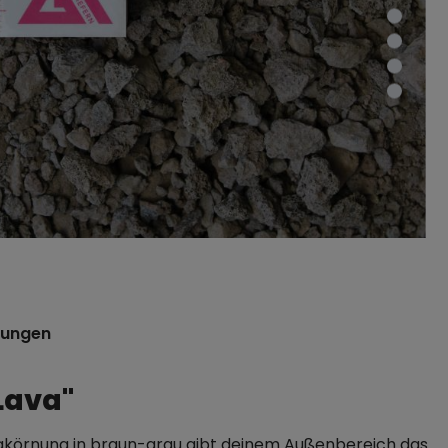
tungen
Lava"
akörnung in braun-grau gibt deinem Außenbereich das