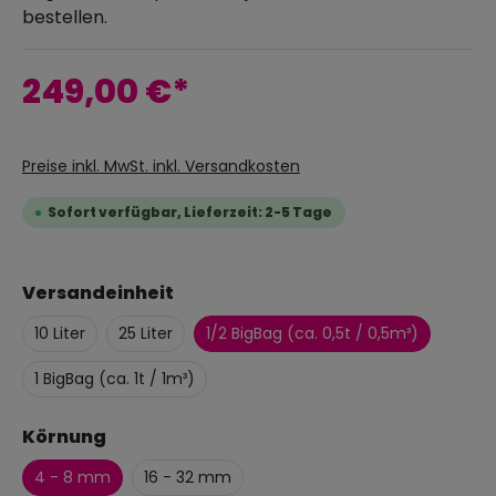
bestellen.
249,00 €*
Preise inkl. MwSt. inkl. Versandkosten
Sofort verfügbar, Lieferzeit: 2-5 Tage
Versandeinheit
10 Liter
25 Liter
1/2 BigBag (ca. 0,5t / 0,5m³)
1 BigBag (ca. 1t / 1m³)
Körnung
4 - 8 mm
16 - 32 mm