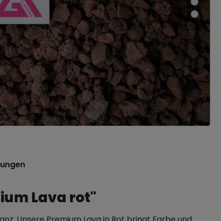
tungen
ium Lava rot"
anz: Unsere Premium Lava in Rot bringt Farbe und