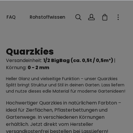
FAQ
Rohstoffwissen
Quarzkies
Versandeinheit:
1/2 BigBag (ca. 0,5t / 0,5m³)
|
Körnung:
0 - 2 mm
Heller Glanz und vielseitige Funktion – unser Quarzkies
Splitt bringt Struktur und Stil in deinen Garten. Lass liefern
und nutze dieses edle Material für moderne Gartenideen!
Hochwertiger Quarzkies in natürlichem Farbton –
ideal für Zierflächen, Pflasterbettungen und
Gartenwege. In verschiedenen Körnungen
erhältlich. Jetzt direkt vom Hersteller
versandkostenfrei bestellen bei LassLiefern!