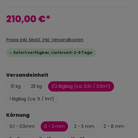
210,00 €*
Preise inkl. MwSt. inkl. Versandkosten
Sofort verfügbar, Lieferzeit: 2-5 Tage
Versandeinheit
10 kg
25 kg
1/2 BigBag (ca. 0,5t / 0,5m³)
1 BigBag (ca. 1t / 1m³)
Körnung
0,1 - 0,5mm
0 - 2 mm
2 - 5 mm
2 - 8 mm