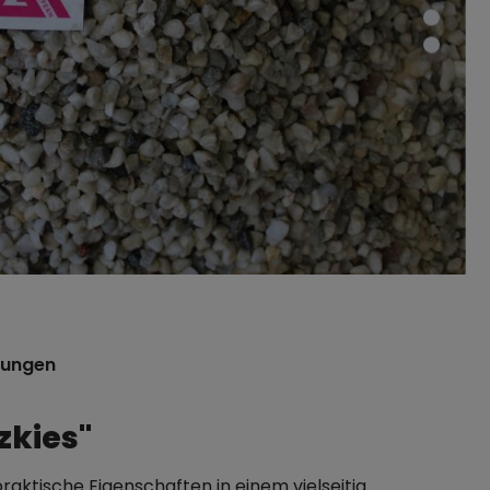
tungen
zkies"
raktische Eigenschaften in einem vielseitig