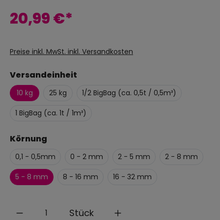
20,99 €*
Preise inkl. MwSt. inkl. Versandkosten
Versandeinheit
10 kg
25 kg
1/2 BigBag (ca. 0,5t / 0,5m³)
1 BigBag (ca. 1t / 1m³)
Körnung
0,1 - 0,5mm
0 - 2 mm
2 - 5 mm
2 - 8 mm
5 - 8 mm
8 - 16 mm
16 - 32 mm
Anzahl
Stück