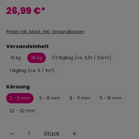
26,99 €*
Preise inkl. MwSt. inkl. Versandkosten
Versandeinheit
10 kg
25 kg
1/2 BigBag (ca. 0,5t / 0,5m³)
1 BigBag (ca. 1t / 1m³)
Körnung
2 - 5 mm
5 - 8 mm
8 - 11 mm
11 - 16 mm
22 - 32 mm
Anzahl
Stück